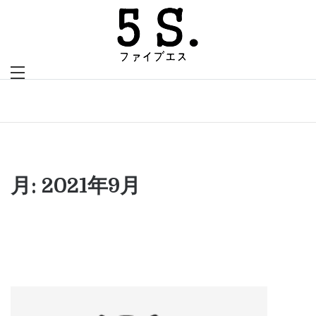
Skip
to
content
ファイブエスは福岡を拠点に、ホー
福岡のホームペ
ムページ制作と医療経営マネジメン
トに取り組んでいる会社です
ージ制作・医療
介護経営マネジ
月:
2021年9月
メントオフィス
５S.（ファイブエ